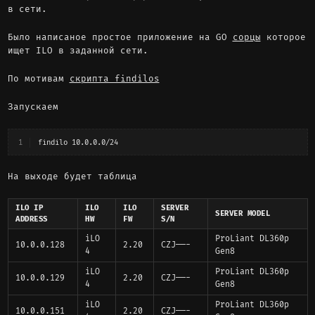
в сети.
Было написаное простое приложение на GO
сорцы
которое
ищет ILO в заданной сети.
По мотивам
скрипта findilos
Запускаем
1
findilo 10.0.0.0/24
На выходе будет таблица
ILO IP
ILO
ILO
SERVER
SERVER MODEL
ADDRESS
HW
FW
S/N
iLO
ProLiant DL360p
10.0.0.128
2.20
CZJ——-
4
Gen8
iLO
ProLiant DL360p
10.0.0.129
2.20
CZJ——-
4
Gen8
iLO
ProLiant DL360p
10.0.0.151
2.20
CZJ——-